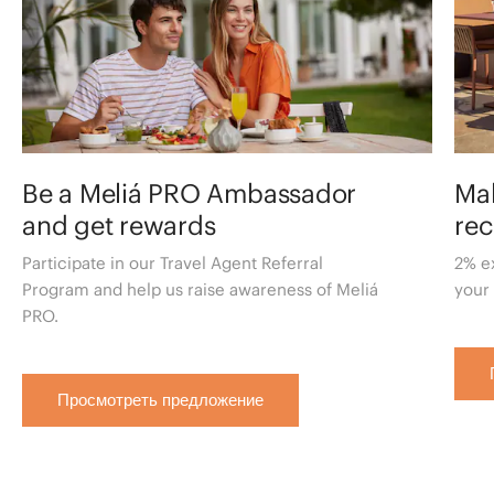
Be a Meliá PRO Ambassador
Mak
and get rewards
re
Participate in our Travel Agent Referral
2% e
Program and help us raise awareness of Meliá
your
PRO.
Просмотреть предложение