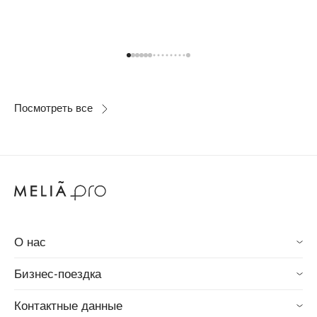
Посмотреть все
О нас
Melia.com
Бизнес-поездка
Международная сеть отелей Мелиа
Мелиа ПРО
Контактные данные