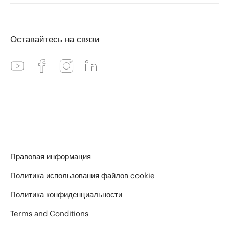
МелиаПремия
Встречи и мероприятия
Контактные данные
CLUB by Meliá
Агенты
Оставайтесь на связи
Meliá Store
Wholesalers (Оптовики)
Предложения отелей Черная пятница
Компании
Правовая информация
Политика использования файлов cookie
Политика конфиденциальности
Terms and Conditions