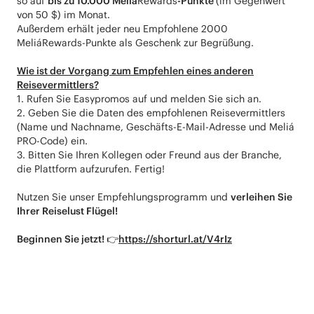
so auf
bis zu 10.000 Meliá
Rewards
-Punkte
(im Gegenwert
von 50 $) im Monat.
Außerdem erhält jeder neu Empfohlene 2000
MeliáRewards-Punkte als Geschenk zur Begrüßung.
Wie ist der Vorgang zum Empfehlen eines anderen
Reisevermittlers?
1. Rufen Sie Easypromos auf und melden Sie sich an.
2. Geben Sie die Daten des empfohlenen Reisevermittlers
(Name und Nachname, Geschäfts-E-Mail-Adresse und Meliá
PRO-Code) ein.
3. Bitten Sie Ihren Kollegen oder Freund aus der Branche,
die Plattform aufzurufen. Fertig!
Nutzen Sie unser Empfehlungsprogramm und
verleihen Sie
Ihrer Reiselust Flügel!
Beginnen Sie jetzt! 👉
https://shorturl.at/V4rIz