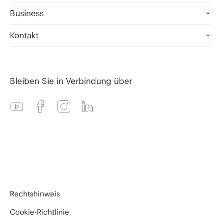
Melia.com
Business
Meliá Hotels International
Meliá PRO
Kontakt
MeliáRewards
Meetings und Veranstaltungen
Kontakt
CLUB by Meliá
Agenten
Bleiben Sie in Verbindung über
Meliá Store
Wholesalers
Black Friday Hotelangebote
Unternehmen
Rechtshinweis
Cookie-Richtlinie