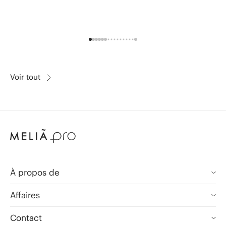
Voir tout
À propos de
Melia.com
Affaires
Meliá Hotels International
Meliá PRO
Contact