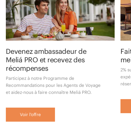
Devenez ambassadeur de
Fai
Meliá PRO et recevez des
me
récompenses
2% s
expé
Participez à notre Programme de
réser
Recommandations pour les Agents de Voyage
et aidez-nous à faire connaître Meliá PRO.
Voir l'offre