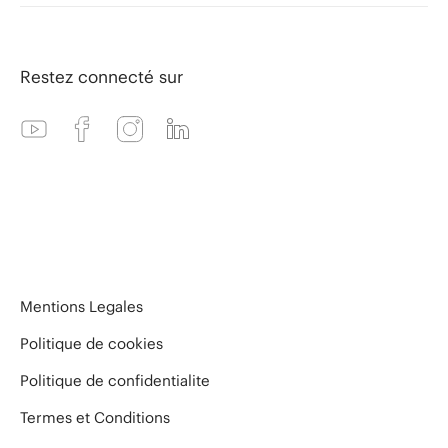
MeliáRewards
Réunions et événements
Contact
CLUB by Meliá
Agents
Restez connecté sur
Meliá Store
Wholesalers
Offres hôtels Black Friday
Les entreprises
Mentions Legales
Politique de cookies
Politique de confidentialite
Termes et Conditions