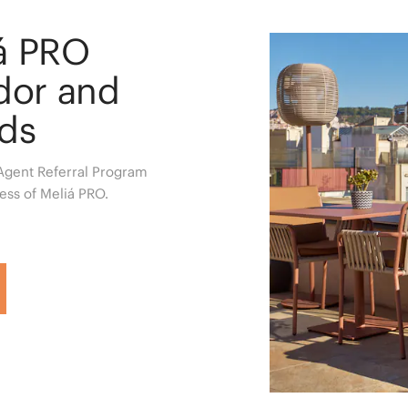
iá PRO
or and
rds
 Agent Referral Program
ess of Meliá PRO.