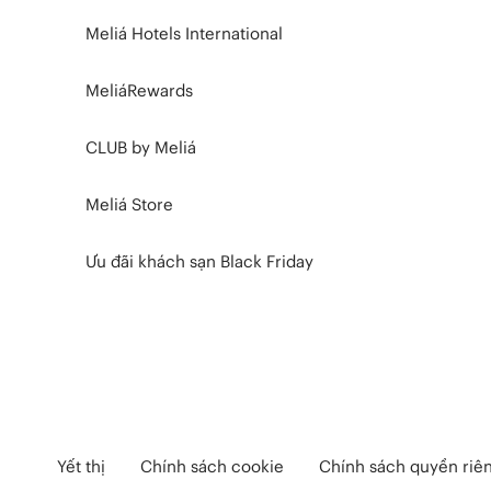
Meliá Hotels International
MeliáRewards
CLUB by Meliá
Meliá Store
Ưu đãi khách sạn Black Friday
Yết thị
Chính sách cookie
Chính sách quyền riê