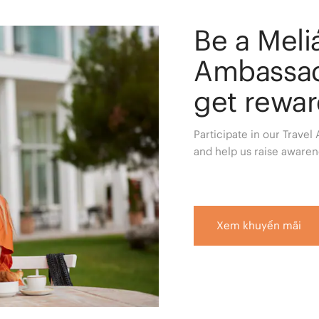
Be a Mel
Ambassad
get rewa
Participate in our Travel
and help us raise awaren
Xem khuyến mãi